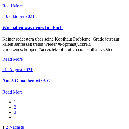
Read More
30. Oktober 2021
Wir haben was neues für Euch
Keiner redet gern über seine Kopfhaut Probleme. Grade jetzt zur
kalten Jahreszeit treten wieder #kopfhautjuckreiz
#trockeneschuppen #gereiztekopfhaut #haarausfall auf. Oder
Read More
21. August 2021
Aus 3 G machen wir 6 G
Read More
1
2
3
Seitennummerierung
1
2
Nächste